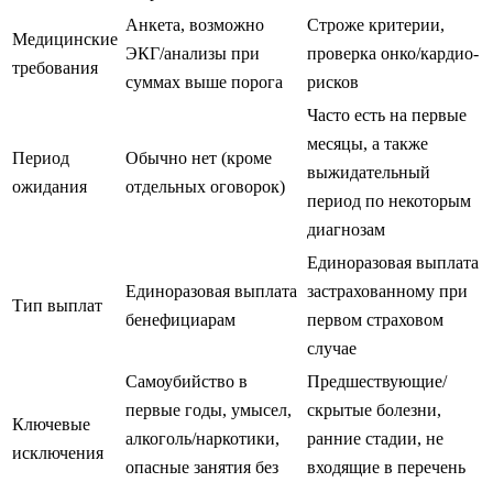
Анкета, возможно
Строже критерии,
Медицинские
ЭКГ/анализы при
проверка онко/кардио-
требования
суммах выше порога
рисков
Часто есть на первые
месяцы, а также
Период
Обычно нет (кроме
выжидательный
ожидания
отдельных оговорок)
период по некоторым
диагнозам
Единоразовая выплата
Единоразовая выплата
застрахованному при
Тип выплат
бенефициарам
первом страховом
случае
Самоубийство в
Предшествующие/
первые годы, умысел,
скрытые болезни,
Ключевые
алкоголь/наркотики,
ранние стадии, не
исключения
опасные занятия без
входящие в перечень