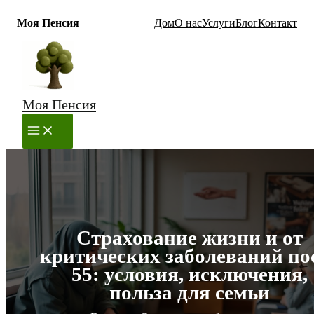
Моя Пенсия
Дом
О нас
Услуги
Блог
Контакт
Перейти
к
содержимому
Моя Пенсия
MAIN
MENU
Страхование жизни и от
критических заболеваний по
55: условия, исключения,
польза для семьи