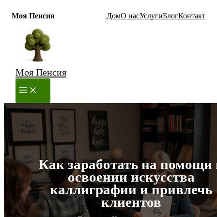
Моя Пенсия
Дом
О нас
Услуги
Блог
Контакт
Перейти
к
содержимому
Моя Пенсия
MAIN
MENU
Как заработать на помощи 
освоении искусства
каллиграфии и привлечь
клиентов