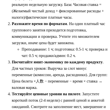
реальную недельную загрузку. База: Часовая ставка =
(Желаемый чистый доход + фиксированные расходы +
налоги)/фактические платные часы.
Разложите время по форматам
. На один платный час
группового занятия приходится подготовка,
коммуникации и проверка. Учтите это множителем
загрузки, иначе цена будет занижена.
Преподавание: 1 ч; подготовка: 0.5-1 ч; проверка и
чат: 0.5 ч; продажи/админ: 0.2 ч.
Посчитайте юнит‑экономику по каждому продукту
.
Для частных уроков: Выручка за слот минус
переменные (комиссии, аренда, расходники). Для групп:
Цена билета ×人数 − переменные − время × ставка →
валовая маржа.
Тестируйте ценовые уровни на пилоте
. Запустите
короткий поток (2-4 недели) с ранней ценой и анкетой
ожиданий. Смотрите на заполнение мест, завершение и