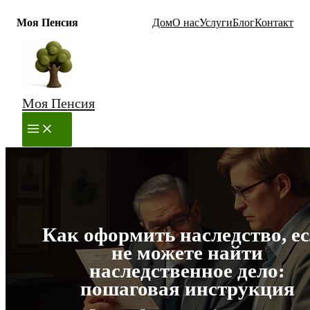
Моя Пенсия
Дом
О нас
Услуги
Блог
Контакт
Перейти
к
содержимому
Моя Пенсия
MAIN
MENU
Как оформить наследство, е
не можете найти
наследственное дело:
пошаговая инструкция