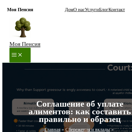
Моя Пенсия
Дом
О нас
Услуги
Блог
Контакт
Перейти
к
содержимому
Моя Пенсия
MAIN
MENU
Соглашение об уплате
алиментов: как составить
правильно и образец
Главная
Сбережения и вклады