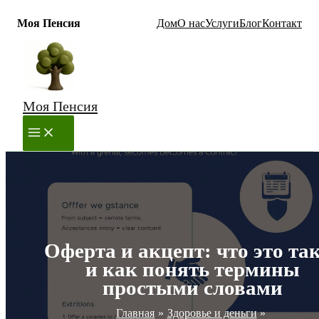
Моя Пенсия
Дом
О нас
Услуги
Блог
Контакт
Перейти
к
содержимому
Моя Пенсия
MAIN
MENU
Оферта и акцепт: что это та
и как понять термины
простыми словами
Главная
Здоровье и деньги