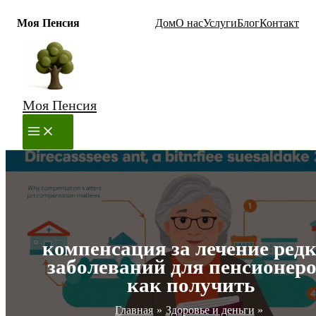
Моя Пенсия
Дом
О нас
Услуги
Блог
Контакт
Перейти
к
содержимому
Моя Пенсия
MAIN
MENU
компенсация за лечение ред
заболеваний для пенсионеро
как получить
Главная
Здоровье и деньги