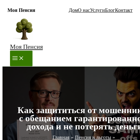
Моя Пенсия
Дом
О нас
Услуги
Блог
Контакт
Перейти
к
содержимому
Моя Пенсия
MAIN
MENU
Как защититься от мошенни
с обещанием гарантированн
дохода и не потерять деньг
Главная
Пенсия и льготы