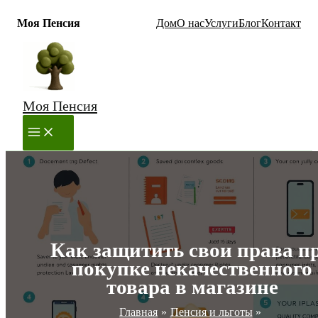
Моя Пенсия
Дом
О нас
Услуги
Блог
Контакт
Перейти
к
содержимому
Моя Пенсия
MAIN
MENU
Как защитить свои права п
покупке некачественного
товара в магазине
Главная
Пенсия и льготы