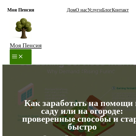
Моя Пенсия
Дом
О нас
Услуги
Блог
Контакт
Перейти
к
содержимому
Моя Пенсия
MAIN
MENU
Как заработать на помощи 
саду или на огороде:
проверенные способы и ста
быстро