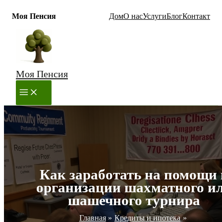
Моя Пенсия
Дом
О нас
Услуги
Блог
Контакт
Перейти
к
содержимому
Моя Пенсия
MAIN
MENU
Как заработать на помощи 
организации шахматного и
шашечного турнира
Главная
Кредиты и ипотека