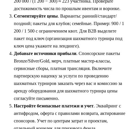
200 000 / (1 200 − 300) ≈ 223 участника. Проверьте
достижимость числа по прошлым ивентам и воронке.
Сегментируйте цены
. Варианты: ранний/стандарт/
поздний; пакеты для клубов; семейные. Пример: 900 / 1
200 / 1 500 с ограничением квот. Для B2B выделите
пакет под ключ (организация шахматного турнира под
ключ цена укажите на лендинге).
Добавьте источники прибыли
. Спонсорские пакеты
Bronze/Silver/Gold, мерч, платные мастер-классы,
сервисные сборы, платная трансляция. Включите
партнерскую наценку за услуги по проведению
шахматных турниров заказать через вас и комиссию за
аренду оборудования для шахматного турнира цены
согласуйте письменно.
Настройте безопасные платежи и учет
. Эквайринг с
антифродом, оферта с правилами возврата, актирование
спонсоров. Учет по центрам затрат и проектам,
отдельный кошелек для призового фонда.