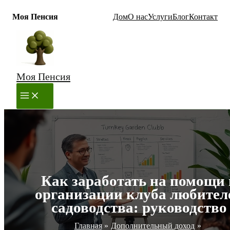
Моя Пенсия
Дом
О нас
Услуги
Блог
Контакт
Перейти
к
содержимому
Моя Пенсия
MAIN
MENU
Как заработать на помощи 
организации клуба любител
садоводства: руководство
Главная
Дополнительный доход