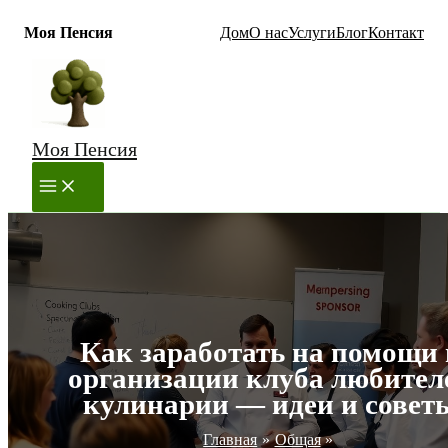
Моя Пенсия
Дом
О нас
Услуги
Блог
Контакт
Перейти
к
содержимому
Моя Пенсия
MAIN
MENU
Как заработать на помощи 
организации клуба любител
кулинарии — идеи и совет
Главная
Общая