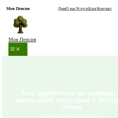
Моя Пенсия
Дом
О нас
Услуги
Блог
Контакт
Перейти
к
содержимому
Моя Пенсия
MAIN
MENU
Как заработать на помощи 
написании мемуаров и исто
семьи
Главная
Юридические вопросы