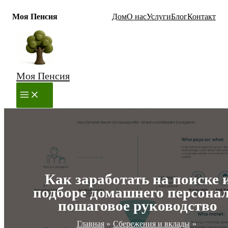
Моя Пенсия
Дом
О нас
Услуги
Блог
Контакт
Перейти
к
содержимому
Моя Пенсия
MAIN
MENU
Как заработать на поиске 
подборе домашнего персонал
пошаговое руководство
Главная
Сбережения и вклады