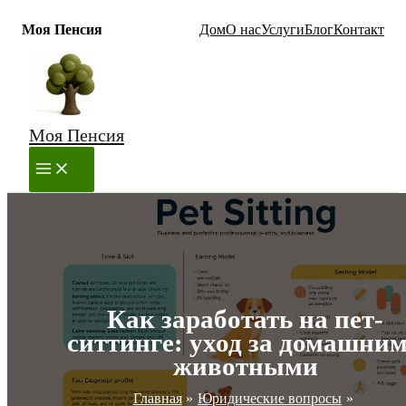
Моя Пенсия
Дом
О нас
Услуги
Блог
Контакт
Перейти
к
содержимому
Моя Пенсия
MAIN
MENU
Как заработать на пет-
ситтинге: уход за домашни
животными
Главная
Юридические вопросы