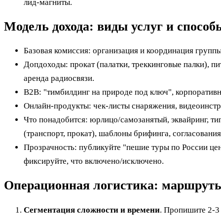
лид‑магниты.
Модель дохода: виды услуг и спосо
Базовая комиссия: организация и координация группы 
Допдоходы: прокат (палатки, треккинговые палки), п
аренда радиосвязи.
B2B: "тимбилдинг на природе под ключ", корпоратив
Онлайн‑продукты: чек‑листы снаряжения, видеоинст
Что понадобится: юрлицо/самозанятый, эквайринг, ти
(транспорт, прокат), шаблоны брифинга, согласовани
Прозрачность: публикуйте "пешие туры по России це
фиксируйте, что включено/исключено.
Операционная логистика: маршруты,
Сегментация сложности и времени
. Пропишите 2-3