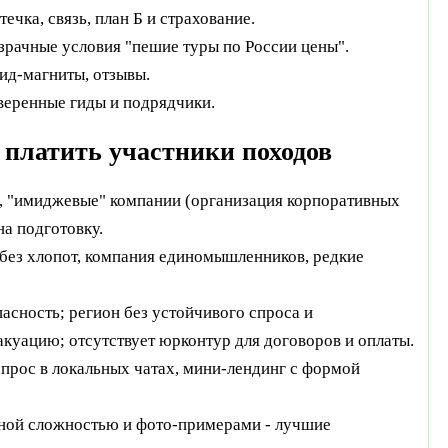
ечка, связь, план Б и страхование.
зрачные условия "пешие туры по России цены".
ид‑магниты, отзывы.
веренные гиды и подрядчики.
ы платить участники походов
, "имиджевые" компании (организация корпоративных
на подготовку.
а без хлопот, компания единомышленников, редкие
пасность; регион без устойчивого спроса и
акуацию; отсутствует юрконтур для договоров и оплаты.
опрос в локальных чатах, мини‑лендинг с формой
тной сложностью и фото‑примерами - лучшие