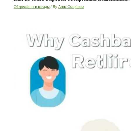
Сбережения и вклады
/ By
Анна Смирнова