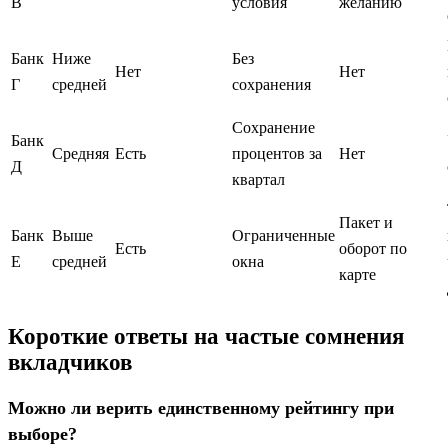
В
условия
желанию
Банк
Ниже
Без
Нет
Нет
Г
средней
сохранения
Сохранение
Банк
Средняя
Есть
процентов за
Нет
Д
квартал
Пакет и
Банк
Выше
Ограниченные
Есть
оборот по
Е
средней
окна
карте
Короткие ответы на частые сомнения
вкладчиков
Можно ли верить единственному рейтингу при
выборе?