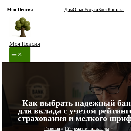
Моя Пенсия
Дом
О нас
Услуги
Блог
Контакт
Перейти
к
содержимому
Моя Пенсия
MAIN
MENU
Как выбрать надежный ба
для вклада с учетом рейтинг
страхования и мелкого шри
Главная
Сбережения и вклады