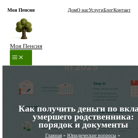
Моя Пенсия
Дом
О нас
Услуги
Блог
Контакт
Перейти
к
содержимому
Моя Пенсия
MAIN
MENU
Как получить деньги по вкл
умершего родственника:
порядок и документы
Главная
Юридические вопросы