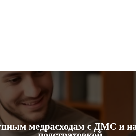
рупным медрасходам с ДМС и н
подстраховкой