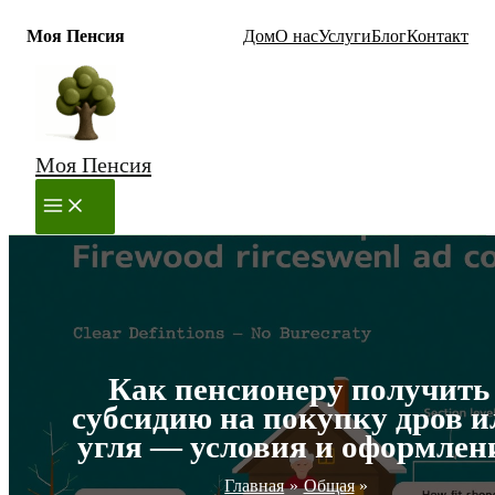
Моя Пенсия
Дом
О нас
Услуги
Блог
Контакт
Перейти
к
содержимому
Моя Пенсия
MAIN
MENU
Как пенсионеру получить
субсидию на покупку дров и
угля — условия и оформлен
Главная
Общая