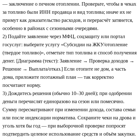
— заключение о печном отоплении. Проверьте, чтобы в чеках
за топливо были ИНН продавца и вид топлива; иначе их не
примут как доказательство расходов, и перерасчёт затянется,
особенно в районах с сезонными очередями.
2) Подайте заявление через МФЦ, соцзащиту или портал
госуслуг: выберите услугу «Субсидии на ЖКУ/отопление
(твердое топливо)», отметьте тип топлива и способ получения
денег. [Диаграмма (текст): Заявление → Проверка доходов →
Решение → Выплата/отказ.] Если отопите не дом, а часть
дома, приложите поэтажный план — так корректно
посчитают норму.
3) Дождитесь решения (обычно 10–30 дней); при одобрении
деньги перечислят единоразово на сезон или помесячно.
Сумму пересматривают при изменении дохода, состава семьи
или после индексации норматива. Сохраните чеки на дрова и
уголь хотя бы год — при выборочной проверке попросят
подтвердить целевое использование средств и объём закупки.