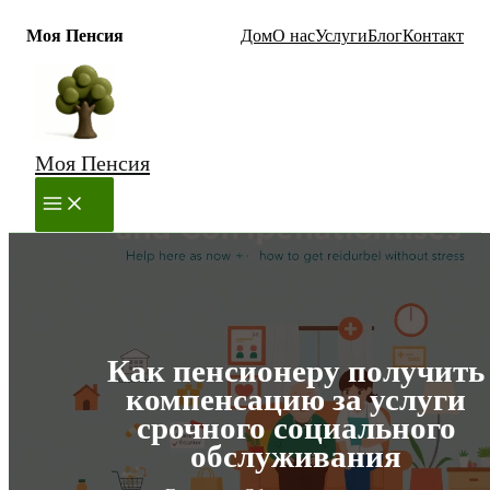
Моя Пенсия
Дом
О нас
Услуги
Блог
Контакт
Перейти
к
содержимому
Моя Пенсия
MAIN
MENU
Как пенсионеру получить
компенсацию за услуги
срочного социального
обслуживания