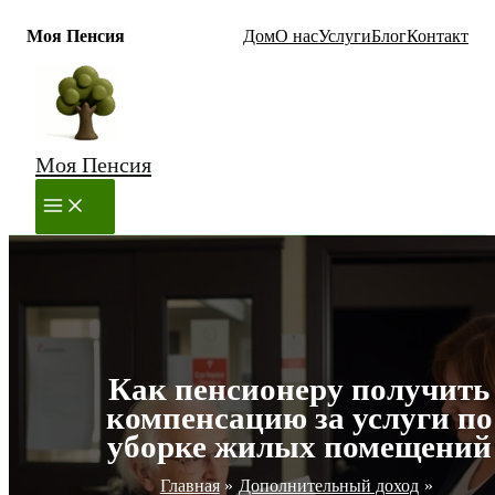
Моя Пенсия
Дом
О нас
Услуги
Блог
Контакт
Перейти
к
содержимому
Моя Пенсия
MAIN
MENU
Как пенсионеру получить
компенсацию за услуги по
уборке жилых помещений
Главная
Дополнительный доход