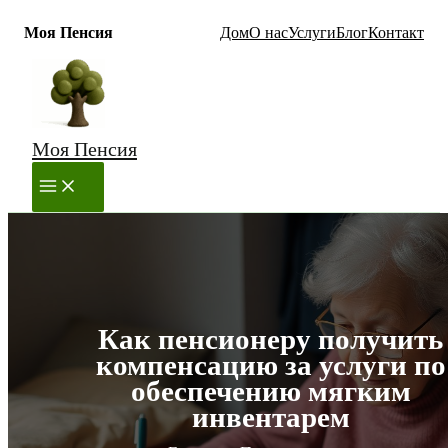
Моя Пенсия
Дом
О нас
Услуги
Блог
Контакт
Перейти
к
содержимому
Моя Пенсия
MAIN
MENU
Как пенсионеру получить
компенсацию за услуги по
обеспечению мягким
инвентарем