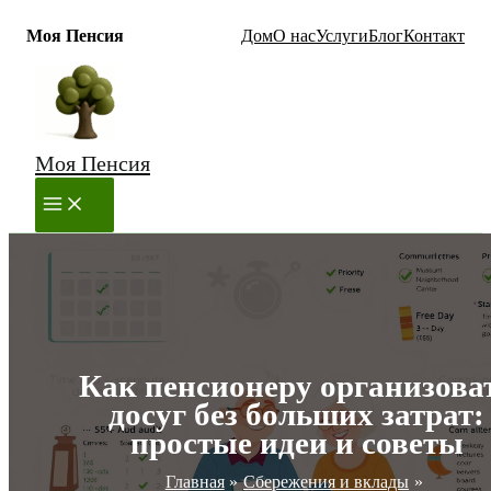
Моя Пенсия
Дом
О нас
Услуги
Блог
Контакт
Перейти
к
содержимому
Моя Пенсия
MAIN
MENU
Как пенсионеру организова
досуг без больших затрат:
простые идеи и советы
Главная
Сбережения и вклады