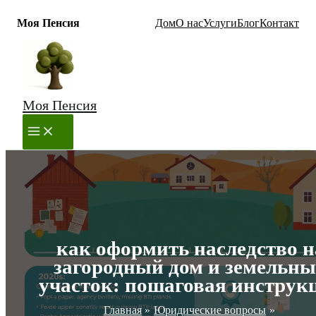
Моя Пенсия
Дом
О нас
Услуги
Блог
Контакт
Перейти
к
содержимому
Моя Пенсия
MAIN
MENU
как оформить наследство н
загородный дом и земельн
участок: пошаговая инструк
Главная
Юридические вопросы