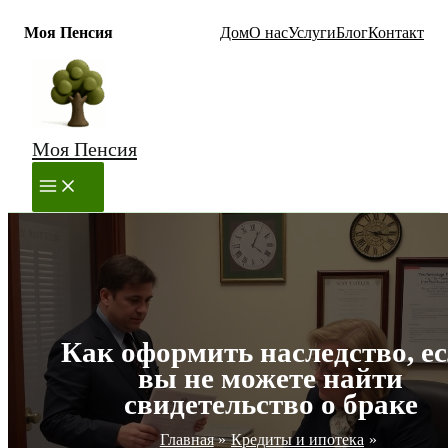
Моя Пенсия
Дом
О нас
Услуги
Блог
Контакт
Перейти
к
содержимому
Моя Пенсия
MAIN
MENU
Как оформить наследство, е
вы не можете найти
свидетельство о браке
Главная
Кредиты и ипотека