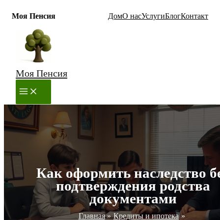
Моя Пенсия
Дом
О нас
Услуги
Блог
Контакт
Перейти
к
содержимому
Моя Пенсия
MAIN
MENU
Как оформить наследство б
подтверждения родства
документами
Главная
Кредиты и ипотека