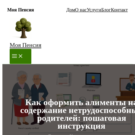
Моя Пенсия
Дом
О нас
Услуги
Блог
Контакт
Перейти
к
содержимому
Моя Пенсия
MAIN
MENU
Как оформить алименты н
содержание нетрудоспособн
родителей: пошаговая
инструкция