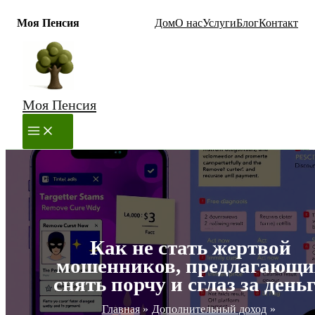
Моя Пенсия
Дом
О нас
Услуги
Блог
Контакт
Перейти
к
содержимому
Моя Пенсия
MAIN
MENU
Как не стать жертвой
мошенников, предлагающи
снять порчу и сглаз за день
Главная
Дополнительный доход