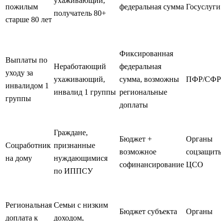
ухаживающий,
пожилым
федеральная сумма
Госуслуги
получатель 80+
старше 80 лет
Фиксированная
Выплаты по
Неработающий
федеральная
уходу за
ухаживающий,
сумма, возможны
ПФР/СФР
инвалидом 1
инвалид 1 группы
региональные
группы
доплаты
Граждане,
Бюджет +
Органы
Соцработник
признанные
возможное
соцзащит
на дому
нуждающимися
софинансирование
ЦСО
по ИППСУ
Региональная
Семьи с низким
Бюджет субъекта
Органы
доплата к
доходом,