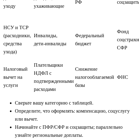
РФ
соцзащит
уходу
ухаживающие
НСУ и ТСР
Фонд
(расходники,
Инвалиды,
Федеральный
соцстрахо
средства
дети‑инвалиды
бюджет
СФР
ухода)
Плательщики
Налоговый
Снижение
НДФЛ с
вычет на
налогооблагаемой
ФНС
подтвержденными
услуги
базы
расходами
Сверьте вашу категорию с таблицей.
Определите, что оформлять: компенсацию, соцуслугу
или вычет.
Начинайте с ПФР/СФР и соцзащиты; параллельно
узнайте региональные доплаты.