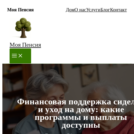
Моя Пенсия
Дом
О нас
Услуги
Блог
Контакт
Перейти
к
содержимому
Моя Пенсия
MAIN
MENU
Финансовая поддержка сиде
и уход на дому: какие
программы и выплаты
доступны