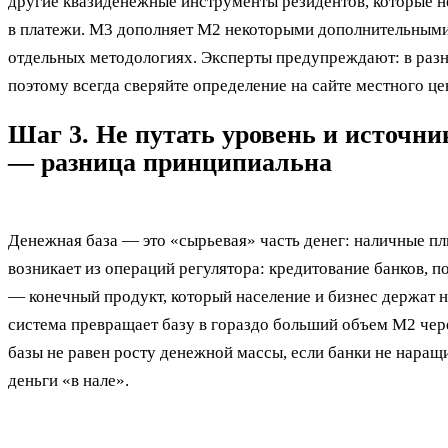
другие квазиденежные инструменты резидентов, которые н
в платежи. M3 дополняет M2 некоторыми дополнительными
отдельных методологиях. Эксперты предупреждают: в разны
поэтому всегда сверяйте определение на сайте местного це
Шаг 3. Не путать уровень и источни
— разница принципиальна
Денежная база — это «сырьевая» часть денег: наличные пл
возникает из операций регулятора: кредитование банков, 
— конечный продукт, который население и бизнес держат н
система превращает базу в гораздо больший объем M2 чере
базы не равен росту денежной массы, если банки не наращ
деньги «в нале».