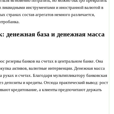
ельзя мгновенно потратить, но можно быстро превратить
 ликвидными инструментами и иностранной валютой в
х странах состав агрегатов немного различается,
нтробанка.
к: денежная база и денежная масса
юс резервы банков на счетах в центральном банке. Она
покупка активов, валютные интервенции. Денежная масса
а руках и счетах. Благодаря мультипликатору банковская
з депозиты и кредиты. Отсюда практический вывод: рост
ивают кредитование, а клиенты предпочитают держать