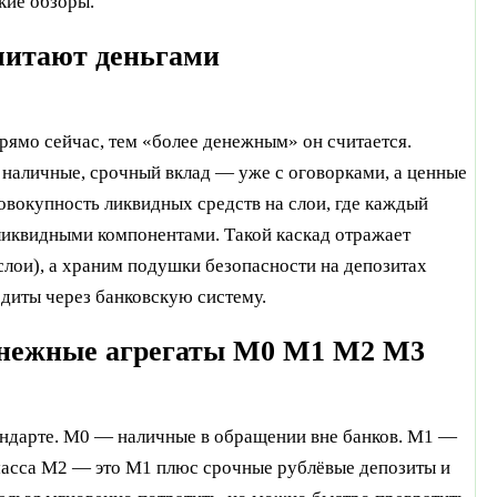
кие обзоры.
считают деньгами
 прямо сейчас, тем «более денежным» он считается.
наличные, срочный вклад — уже с оговорками, а ценные
совокупность ликвидных средств на слои, где каждый
иквидными компонентами. Такой каскад отражает
слои), а храним подушки безопасности на депозитах
едиты через банковскую систему.
денежные агрегаты M0 M1 M2 M3
тандарте. M0 — наличные в обращении вне банков. M1 —
масса M2 — это M1 плюс срочные рублёвые депозиты и