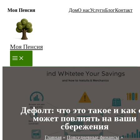
Моя Пенсия
Дом
О нас
Услуги
Блог
Контакт
Перейти
к
содержимому
Моя Пенсия
MAIN
MENU
Дефолт: что это такое и как 
может повлиять на ваши
сбережения
Главная
Повседневные финансы