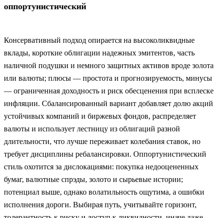
оппортунистический
Консервативный подход опирается на высоколиквидные
вклады, короткие облигации надежных эмитентов, часть
наличной подушки и немного защитных активов вроде золота
или валюты; плюсы — простота и прогнозируемость, минусы
— ограниченная доходность и риск обесценения при всплеске
инфляции. Сбалансированный вариант добавляет долю акций
устойчивых компаний и биржевых фондов, распределяет
валюты и использует лестницу из облигаций разной
длительности, что лучше переживает колебания ставок, но
требует дисциплины ребалансировки. Оппортунистический
стиль охотится за дислокациями: покупка недооцененных
бумаг, валютные спрэды, золото и сырьевые истории;
потенциал выше, однако волатильность ощутима, а ошибки
исполнения дороги. Выбирая путь, учитывайте горизонт,
толерантность к риску и доступ к ликвидности, иначе даже