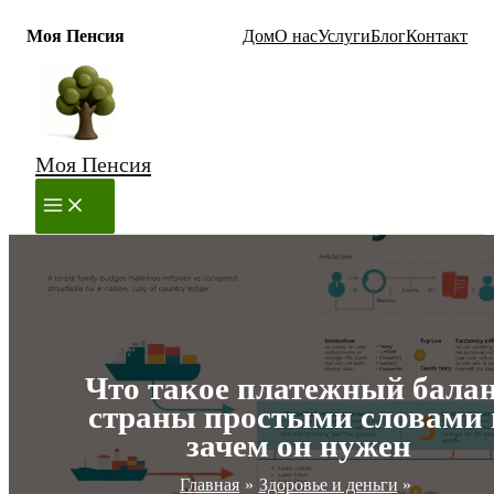
Моя Пенсия
Дом
О нас
Услуги
Блог
Контакт
Перейти
к
содержимому
Моя Пенсия
MAIN
MENU
Что такое платежный бала
страны простыми словами 
зачем он нужен
Главная
Здоровье и деньги