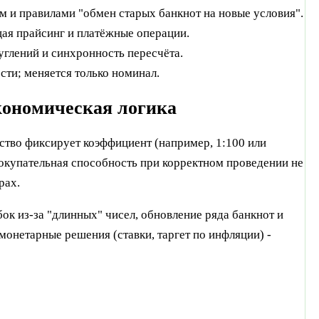
м и правилами "обмен старых банкнот на новые условия".
щая прайсинг и платёжные операции.
глений и синхронность пересчёта.
ти; меняется только номинал.
кономическая логика
ство фиксирует коэффициент (например, 1:100 или
 Покупательная способность при корректном проведении не
рах.
ок из‑за "длинных" чисел, обновление ряда банкнот и
монетарные решения (ставки, таргет по инфляции) -