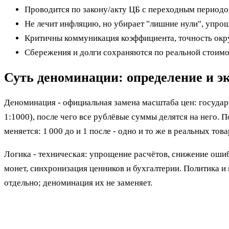
Проводится по закону/акту ЦБ с переходным периодо
Не лечит инфляцию, но убирает "лишние нули", упро
Критичны коммуникация коэффициента, точность окру
Сбережения и долги сохраняются по реальной стоимос
Суть деноминации: определение и э
Деноминация - официальная замена масштаба цен: государ
1:1000), после чего все рублёвые суммы делятся на него.
меняется: 1 000 до и 1 после - одно и то же в реальных това
Логика - техническая: упрощение расчётов, снижение ошиб
монет, синхронизация ценников и бухгалтерии. Политика и 
отдельно; деноминация их не заменяет.