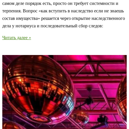
самом деле порядок есть, просто он требует системности и
терпения. Вопрос «как вступить в наследство если не знаешь
состав имущества» решается через открытие наследственного
дела у нотариуса и последовательный сбор следов:
Как
Читать далее »
оформить
наследство,
если
вы
не
знаете
точный
состав
имущества