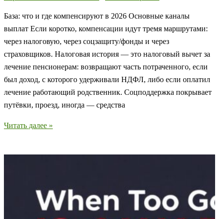
База: что и где компенсируют в 2026 Основные каналы
выплат Если коротко, компенсации идут тремя маршрутами:
через налоговую, через соцзащиту/фонды и через
страховщиков. Налоговая история — это налоговый вычет за
лечение пенсионерам: возвращают часть потраченного, если
был доход, с которого удерживали НДФЛ, либо если оплатил
лечение работающий родственник. Соцподдержка покрывает
путёвки, проезд, иногда — средства
Как
Читать далее »
пенсионеру
получить
компенсацию
за
услуги
по
поддержанию