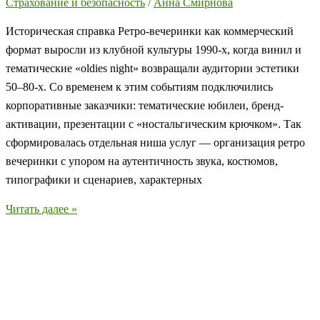
Страхование и безопасность
/
Анна Смирнова
Историческая справка Ретро-вечеринки как коммерческий
формат выросли из клубной культуры 1990-х, когда винил и
тематические «oldies night» возвращали аудитории эстетики
50–80‑х. Со временем к этим событиям подключились
корпоративные заказчики: тематические юбилеи, бренд-
активации, презентации с «ностальгическим крючком». Так
сформировалась отдельная ниша услуг — организация ретро
вечеринки с упором на аутентичность звука, костюмов,
типографики и сценариев, характерных
Как
Читать далее »
заработать
на
помощи
в
организации
и