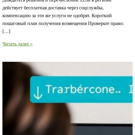
действует бесплатная доставка через соцслужбы,
компенсацию за эти же услуги не одобрят. Короткий
пошаговый план получения возмещения Проверьте право:
[…]
Как
Читать далее »
пенсионеру
получить
компенсацию
за
услуги
покупки
и
доставки
продуктов