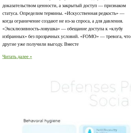
доказательством ценности, а закрытый доступ — признаком
статуса. Определим термины. «Искусственная редкость» —
когда ограничение создают не из-за спроса, а для давления.
«Эксклюзивность-ловушка» — обещание доступа к «клубу
избранных» без прозрачных условий. «FOMO» — тревога, что
другие уже получили выгоду. Вместе
Как
Читать далее »
не
стать
жертвой
мошенников:
распознавайте
ложную
эксклюзивность
и
дефицит