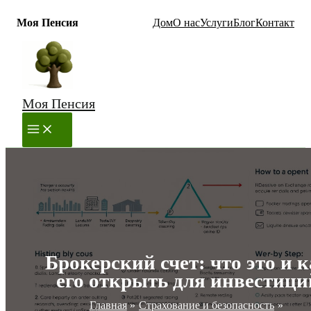
Моя Пенсия
Дом
О нас
Услуги
Блог
Контакт
Перейти
к
содержимому
Моя Пенсия
MAIN
MENU
Брокерский счет: что это и 
его открыть для инвестици
Главная
Страхование и безопасность